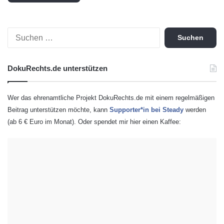
S
u
c
h
DokuRechts.de unterstützen
e
n
n
Wer das ehrenamtliche Projekt DokuRechts.de mit einem regelmäßigen
a
Beitrag unterstützen möchte, kann
Supporter*in bei Steady
werden
c
(ab 6 € Euro im Monat). Oder spendet mir hier einen Kaffee:
h
: