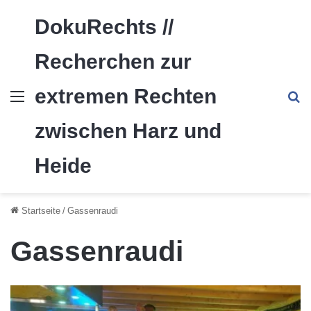
DokuRechts //
Recherchen zur
extremen Rechten
Menü
S
zwischen Harz und
Heide
Startseite
/
Gassenraudi
Gassenraudi