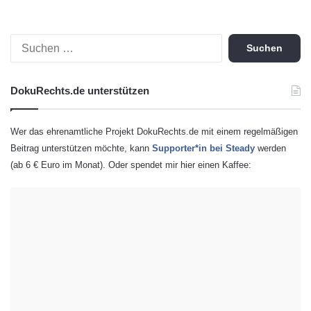
S
u
c
h
DokuRechts.de unterstützen
e
n
n
Wer das ehrenamtliche Projekt DokuRechts.de mit einem regelmäßigen
a
Beitrag unterstützen möchte, kann
Supporter*in bei Steady
werden
c
(ab 6 € Euro im Monat). Oder spendet mir hier einen Kaffee:
h
: