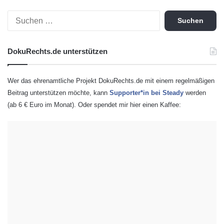
S
u
c
h
DokuRechts.de unterstützen
e
n
n
Wer das ehrenamtliche Projekt DokuRechts.de mit einem regelmäßigen
a
Beitrag unterstützen möchte, kann
Supporter*in bei Steady
werden
c
(ab 6 € Euro im Monat). Oder spendet mir hier einen Kaffee:
h
: