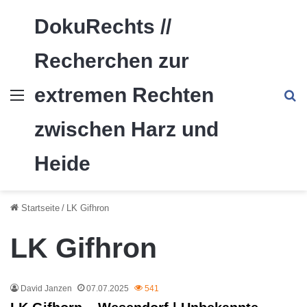
DokuRechts //
Recherchen zur
extremen Rechten
Menü
S
zwischen Harz und
Heide
Startseite
/
LK Gifhron
LK Gifhron
David Janzen
07.07.2025
541