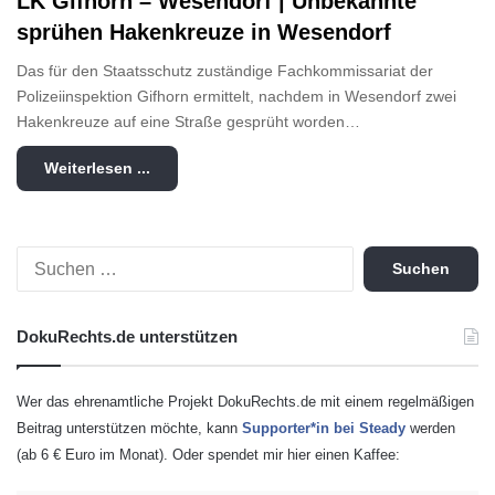
LK Gifhorn – Wesendorf | Unbekannte
sprühen Hakenkreuze in Wesendorf
Das für den Staatsschutz zuständige Fachkommissariat der
Polizeiinspektion Gifhorn ermittelt, nachdem in Wesendorf zwei
Hakenkreuze auf eine Straße gesprüht worden…
Weiterlesen ...
S
u
c
h
DokuRechts.de unterstützen
e
n
n
Wer das ehrenamtliche Projekt DokuRechts.de mit einem regelmäßigen
a
Beitrag unterstützen möchte, kann
Supporter*in bei Steady
werden
c
(ab 6 € Euro im Monat). Oder spendet mir hier einen Kaffee:
h
: