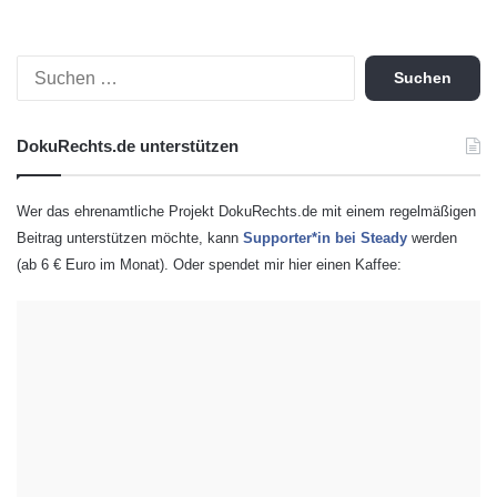
S
u
c
h
DokuRechts.de unterstützen
e
n
n
Wer das ehrenamtliche Projekt DokuRechts.de mit einem regelmäßigen
a
Beitrag unterstützen möchte, kann
Supporter*in bei Steady
werden
c
(ab 6 € Euro im Monat). Oder spendet mir hier einen Kaffee:
h
: