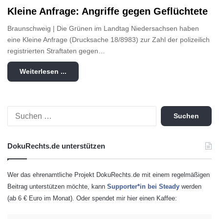
Kleine Anfrage: Angriffe gegen Geflüchtete
Braunschweig | Die Grünen im Landtag Niedersachsen haben
eine Kleine Anfrage (Drucksache 18/8983) zur Zahl der polizeilich
registrierten Straftaten gegen…
Weiterlesen ...
S
u
c
h
DokuRechts.de unterstützen
e
n
n
Wer das ehrenamtliche Projekt DokuRechts.de mit einem regelmäßigen
a
Beitrag unterstützen möchte, kann
Supporter*in bei Steady
werden
c
(ab 6 € Euro im Monat). Oder spendet mir hier einen Kaffee:
h
: