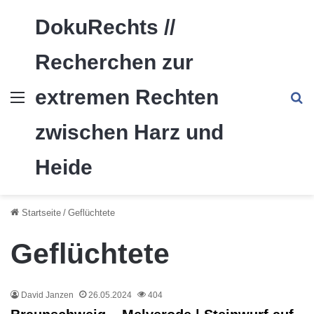
DokuRechts //
Recherchen zur
extremen Rechten
Menü
S
zwischen Harz und
Heide
Startseite
/
Geflüchtete
Geflüchtete
David Janzen
26.05.2024
404