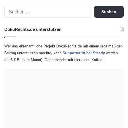
S
u
c
h
DokuRechts.de unterstützen
e
n
n
Wer das ehrenamtliche Projekt DokuRechts.de mit einem regelmäßigen
a
Beitrag unterstützen möchte, kann
Supporter*in bei Steady
werden
c
(ab 6 € Euro im Monat). Oder spendet mir hier einen Kaffee:
h
: