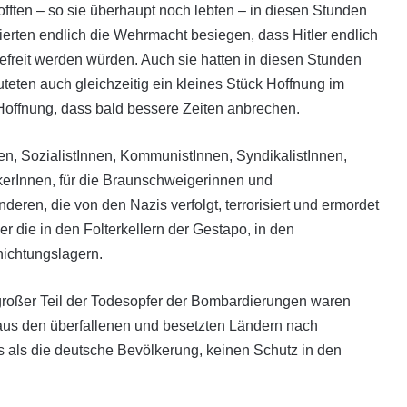
offten – so sie überhaupt noch lebten – in diesen Stunden
iierten endlich die Wehrmacht besiegen, dass Hitler endlich
befreit werden würden. Auch sie hatten in diesen Stunden
eten auch gleichzeitig ein kleines Stück Hoffnung im
 Hoffnung, dass bald bessere Zeiten anbrechen.
, SozialistInnen, Kom­munist­Innen, SyndikalistInnen,
kerInnen, für die Braun­schweigerinnen und
eren, die von den Nazis verfolgt, terrorisiert und ermordet
r die in den Folterkellern der Gestapo, in den
nichtungslagern.
 großer Teil der Todesopfer der Bombardierungen waren
aus den überfallenen und besetzten Ländern nach
rs als die deutsche Bevölkerung, keinen Schutz in den