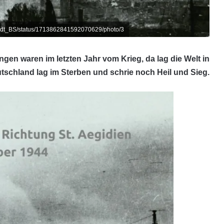
m/Stadt_BS/status/1713862841592070629/photo/3
angen waren
im letzten Jahr vom Krieg,
da lag die Welt in
tschland lag im Sterben
und schrie noch Heil und Sieg.