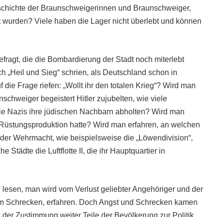
schichte der Braunschweiger­innen und Braunschweiger,
det wurden? Viele haben die Lager nicht überlebt und können
fragt, die die Bombardierung der Stadt noch miterlebt
h „Heil und Sieg“ schrien, als Deutschland schon in
 die Frage riefen: „Wollt ihr den totalen Krieg“? Wird man
chweiger begeistert Hitler zujubelten, wie viele
ie Nazis ihre jüdischen Nachbarn abholten? Wird man
Rüstungsproduktion hatte? Wird man erfahren, an welchen
er Wehrmacht, wie beispielsweise die „Löwendivision“,
 Städte die Luftflotte II, die ihr Hauptquartier in
n lesen, man wird vom Verlust geliebter Angehöriger und der
em Schrecken, erfahren. Doch Angst und Schrecken kamen
s der Zustimmung weiter Teile der Bevölkerung zur Politik