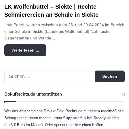
LK Wolfenbüttel – Sickte | Rechte
Schmierereien an Schule in Sickte
Laut Polizei wurden zwischen dem 26. und 29.04.2024 im Bereich
einer Schule in Sickte (Landkreis Wolfenbüttel) “zahlreiche
Gegenstände und Wände…
Weiterlesen ...
S
u
c
h
DokuRechts.de unterstützen
e
n
n
Wer das ehrenamtliche Projekt DokuRechts.de mit einem regelmäßigen
a
Beitrag unterstützen möchte, kann
Supporter*in bei Steady
werden
c
(ab 6 € Euro im Monat). Oder spendet mir hier einen Kaffee:
h