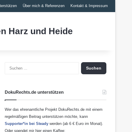
erstützen
Über mich & Referenzen
Kontakt & Impressum
n Harz und Heide
S
u
c
h
e
DokuRechts.de unterstützen
n
n
a
Wer das ehrenamtliche Projekt DokuRechts.de mit einem
c
regelmäßigen Beitrag unterstützen möchte, kann
h
Supporter*in bei Steady
werden (ab 6 € Euro im Monat).
:
Oder spendet mir hier einen Kaffee: