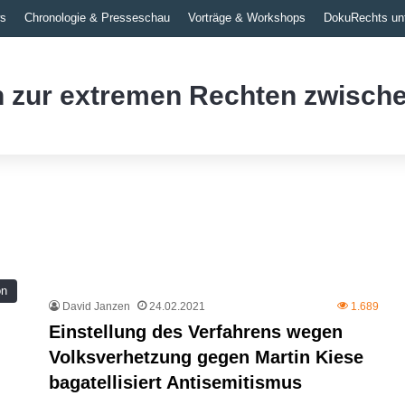
s
Chronologie & Presseschau
Vorträge & Workshops
DokuRechts unt
 zur extremen Rechten zwische
on
David Janzen
24.02.2021
1.689
Einstellung des Verfahrens wegen
Volksverhetzung gegen Martin Kiese
bagatellisiert Antisemitismus